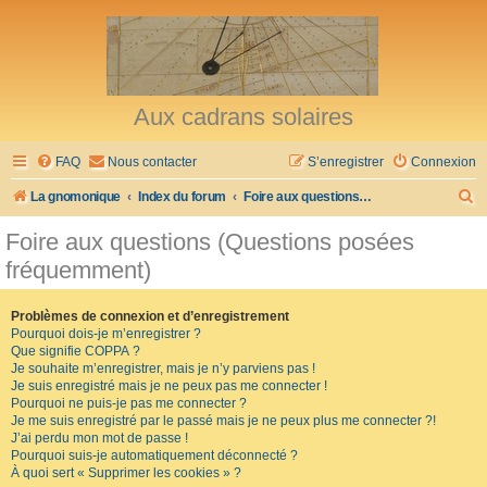
Aux cadrans solaires
FAQ
Nous contacter
S’enregistrer
Connexion
R
La gnomonique
Index du forum
Foire aux questions (Questions posées fréquemment)
e
Foire aux questions (Questions posées
c
fréquemment)
h
e
Problèmes de connexion et d’enregistrement
Pourquoi dois-je m’enregistrer ?
r
Que signifie COPPA ?
c
Je souhaite m’enregistrer, mais je n’y parviens pas !
Je suis enregistré mais je ne peux pas me connecter !
h
Pourquoi ne puis-je pas me connecter ?
Je me suis enregistré par le passé mais je ne peux plus me connecter ?!
e
J’ai perdu mon mot de passe !
r
Pourquoi suis-je automatiquement déconnecté ?
À quoi sert « Supprimer les cookies » ?