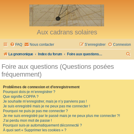
Aux cadrans solaires
FAQ
Nous contacter
S’enregistrer
Connexion
R
La gnomonique
Index du forum
Foire aux questions (Questions posées fréquemment)
e
Foire aux questions (Questions posées
c
fréquemment)
h
e
Problèmes de connexion et d’enregistrement
Pourquoi dois-je m’enregistrer ?
r
Que signifie COPPA ?
c
Je souhaite m’enregistrer, mais je n’y parviens pas !
Je suis enregistré mais je ne peux pas me connecter !
h
Pourquoi ne puis-je pas me connecter ?
Je me suis enregistré par le passé mais je ne peux plus me connecter ?!
e
J’ai perdu mon mot de passe !
r
Pourquoi suis-je automatiquement déconnecté ?
À quoi sert « Supprimer les cookies » ?