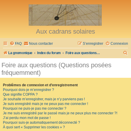
Aux cadrans solaires
FAQ
Nous contacter
S’enregistrer
Connexion
R
La gnomonique
Index du forum
Foire aux questions (Questions posées fréquemment)
e
Foire aux questions (Questions posées
c
fréquemment)
h
e
Problèmes de connexion et d’enregistrement
Pourquoi dois-je m’enregistrer ?
r
Que signifie COPPA ?
c
Je souhaite m’enregistrer, mais je n’y parviens pas !
Je suis enregistré mais je ne peux pas me connecter !
h
Pourquoi ne puis-je pas me connecter ?
Je me suis enregistré par le passé mais je ne peux plus me connecter ?!
e
J’ai perdu mon mot de passe !
r
Pourquoi suis-je automatiquement déconnecté ?
À quoi sert « Supprimer les cookies » ?