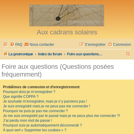
Aux cadrans solaires
FAQ
Nous contacter
S’enregistrer
Connexion
R
La gnomonique
Index du forum
Foire aux questions (Questions posées fréquemment)
e
Foire aux questions (Questions posées
c
fréquemment)
h
e
Problèmes de connexion et d’enregistrement
Pourquoi dois-je m’enregistrer ?
r
Que signifie COPPA ?
c
Je souhaite m’enregistrer, mais je n’y parviens pas !
Je suis enregistré mais je ne peux pas me connecter !
h
Pourquoi ne puis-je pas me connecter ?
Je me suis enregistré par le passé mais je ne peux plus me connecter ?!
e
J’ai perdu mon mot de passe !
r
Pourquoi suis-je automatiquement déconnecté ?
À quoi sert « Supprimer les cookies » ?