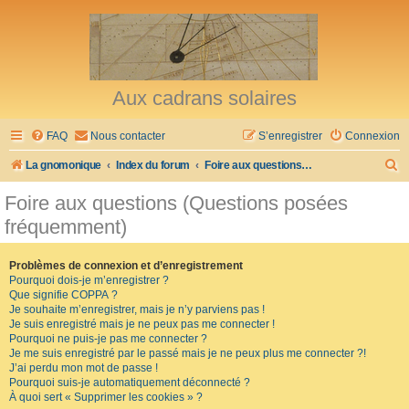
Aux cadrans solaires
FAQ
Nous contacter
S’enregistrer
Connexion
R
La gnomonique
Index du forum
Foire aux questions (Questions posées fréquemment)
e
Foire aux questions (Questions posées
c
fréquemment)
h
e
Problèmes de connexion et d’enregistrement
Pourquoi dois-je m’enregistrer ?
r
Que signifie COPPA ?
c
Je souhaite m’enregistrer, mais je n’y parviens pas !
Je suis enregistré mais je ne peux pas me connecter !
h
Pourquoi ne puis-je pas me connecter ?
Je me suis enregistré par le passé mais je ne peux plus me connecter ?!
e
J’ai perdu mon mot de passe !
r
Pourquoi suis-je automatiquement déconnecté ?
À quoi sert « Supprimer les cookies » ?