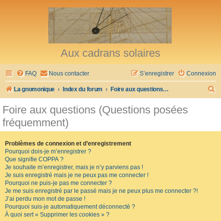
Aux cadrans solaires
FAQ
Nous contacter
S’enregistrer
Connexion
R
La gnomonique
Index du forum
Foire aux questions (Questions posées fréquemment)
e
Foire aux questions (Questions posées
c
fréquemment)
h
e
Problèmes de connexion et d’enregistrement
Pourquoi dois-je m’enregistrer ?
r
Que signifie COPPA ?
c
Je souhaite m’enregistrer, mais je n’y parviens pas !
Je suis enregistré mais je ne peux pas me connecter !
h
Pourquoi ne puis-je pas me connecter ?
Je me suis enregistré par le passé mais je ne peux plus me connecter ?!
e
J’ai perdu mon mot de passe !
r
Pourquoi suis-je automatiquement déconnecté ?
À quoi sert « Supprimer les cookies » ?