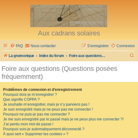
Aux cadrans solaires
FAQ
Nous contacter
S’enregistrer
Connexion
R
La gnomonique
Index du forum
Foire aux questions (Questions posées fréquemment)
e
Foire aux questions (Questions posées
c
fréquemment)
h
e
Problèmes de connexion et d’enregistrement
Pourquoi dois-je m’enregistrer ?
r
Que signifie COPPA ?
c
Je souhaite m’enregistrer, mais je n’y parviens pas !
Je suis enregistré mais je ne peux pas me connecter !
h
Pourquoi ne puis-je pas me connecter ?
Je me suis enregistré par le passé mais je ne peux plus me connecter ?!
e
J’ai perdu mon mot de passe !
r
Pourquoi suis-je automatiquement déconnecté ?
À quoi sert « Supprimer les cookies » ?