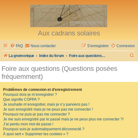
Aux cadrans solaires
FAQ
Nous contacter
S’enregistrer
Connexion
R
La gnomonique
Index du forum
Foire aux questions (Questions posées fréquemment)
e
Foire aux questions (Questions posées
c
fréquemment)
h
e
Problèmes de connexion et d’enregistrement
Pourquoi dois-je m’enregistrer ?
r
Que signifie COPPA ?
c
Je souhaite m’enregistrer, mais je n’y parviens pas !
Je suis enregistré mais je ne peux pas me connecter !
h
Pourquoi ne puis-je pas me connecter ?
Je me suis enregistré par le passé mais je ne peux plus me connecter ?!
e
J’ai perdu mon mot de passe !
r
Pourquoi suis-je automatiquement déconnecté ?
À quoi sert « Supprimer les cookies » ?