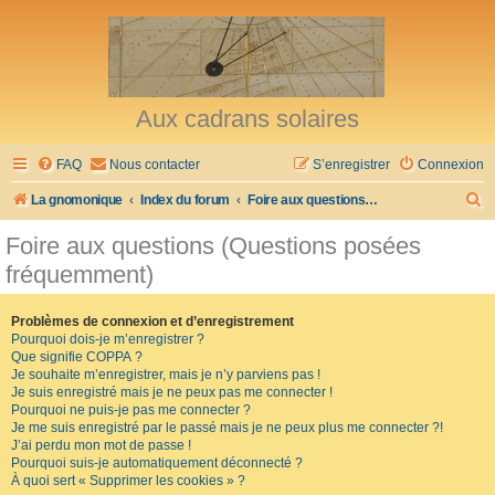
Aux cadrans solaires
FAQ
Nous contacter
S’enregistrer
Connexion
R
La gnomonique
Index du forum
Foire aux questions (Questions posées fréquemment)
e
Foire aux questions (Questions posées
c
fréquemment)
h
e
Problèmes de connexion et d’enregistrement
Pourquoi dois-je m’enregistrer ?
r
Que signifie COPPA ?
c
Je souhaite m’enregistrer, mais je n’y parviens pas !
Je suis enregistré mais je ne peux pas me connecter !
h
Pourquoi ne puis-je pas me connecter ?
Je me suis enregistré par le passé mais je ne peux plus me connecter ?!
e
J’ai perdu mon mot de passe !
r
Pourquoi suis-je automatiquement déconnecté ?
À quoi sert « Supprimer les cookies » ?