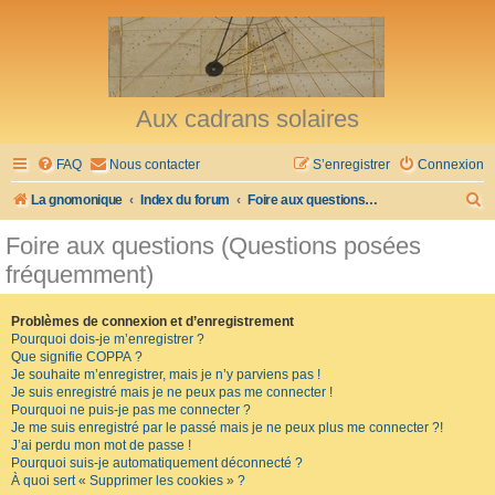
Aux cadrans solaires
FAQ
Nous contacter
S’enregistrer
Connexion
R
La gnomonique
Index du forum
Foire aux questions (Questions posées fréquemment)
e
Foire aux questions (Questions posées
c
fréquemment)
h
e
Problèmes de connexion et d’enregistrement
Pourquoi dois-je m’enregistrer ?
r
Que signifie COPPA ?
c
Je souhaite m’enregistrer, mais je n’y parviens pas !
Je suis enregistré mais je ne peux pas me connecter !
h
Pourquoi ne puis-je pas me connecter ?
Je me suis enregistré par le passé mais je ne peux plus me connecter ?!
e
J’ai perdu mon mot de passe !
r
Pourquoi suis-je automatiquement déconnecté ?
À quoi sert « Supprimer les cookies » ?