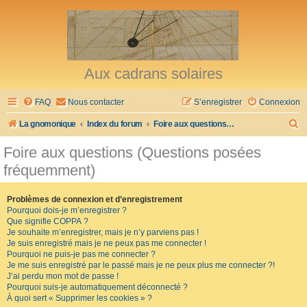
Aux cadrans solaires
FAQ
Nous contacter
S’enregistrer
Connexion
R
La gnomonique
Index du forum
Foire aux questions (Questions posées fréquemment)
e
Foire aux questions (Questions posées
c
fréquemment)
h
e
Problèmes de connexion et d’enregistrement
Pourquoi dois-je m’enregistrer ?
r
Que signifie COPPA ?
c
Je souhaite m’enregistrer, mais je n’y parviens pas !
Je suis enregistré mais je ne peux pas me connecter !
h
Pourquoi ne puis-je pas me connecter ?
Je me suis enregistré par le passé mais je ne peux plus me connecter ?!
e
J’ai perdu mon mot de passe !
r
Pourquoi suis-je automatiquement déconnecté ?
À quoi sert « Supprimer les cookies » ?