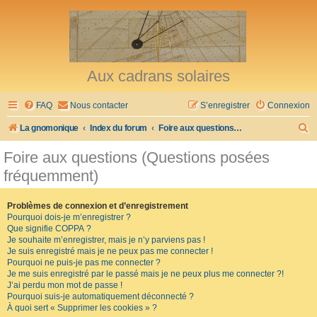
Aux cadrans solaires
FAQ
Nous contacter
S’enregistrer
Connexion
R
La gnomonique
Index du forum
Foire aux questions (Questions posées fréquemment)
e
Foire aux questions (Questions posées
c
fréquemment)
h
e
Problèmes de connexion et d’enregistrement
Pourquoi dois-je m’enregistrer ?
r
Que signifie COPPA ?
c
Je souhaite m’enregistrer, mais je n’y parviens pas !
Je suis enregistré mais je ne peux pas me connecter !
h
Pourquoi ne puis-je pas me connecter ?
Je me suis enregistré par le passé mais je ne peux plus me connecter ?!
e
J’ai perdu mon mot de passe !
r
Pourquoi suis-je automatiquement déconnecté ?
À quoi sert « Supprimer les cookies » ?