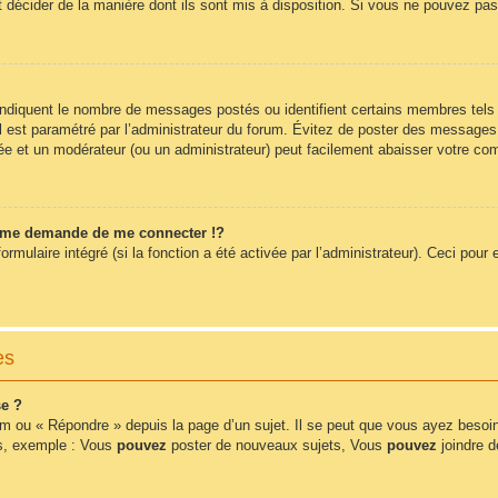
t décider de la manière dont ils sont mis à disposition. Si vous ne pouvez pas 
 indiquent le nombre de messages postés ou identifient certains membres tels
 il est paramétré par l’administrateur du forum. Évitez de poster des messages
érée et un modérateur (ou un administrateur) peut facilement abaisser votre 
me demande de me connecter !?
ulaire intégré (si la fonction a été activée par l’administrateur). Ceci pour e
es
e ?
m ou « Répondre » depuis la page d’un sujet. Il se peut que vous ayez besoin
ms, exemple : Vous
pouvez
poster de nouveaux sujets, Vous
pouvez
joindre de