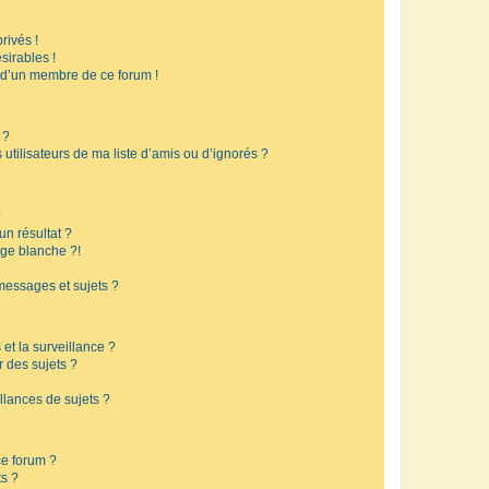
rivés !
sirables !
f d’un membre de ce forum !
 ?
utilisateurs de ma liste d’amis ou d’ignorés ?
?
n résultat ?
ge blanche ?!
messages et sujets ?
 et la surveillance ?
r des sujets ?
lances de sujets ?
 ce forum ?
ts ?