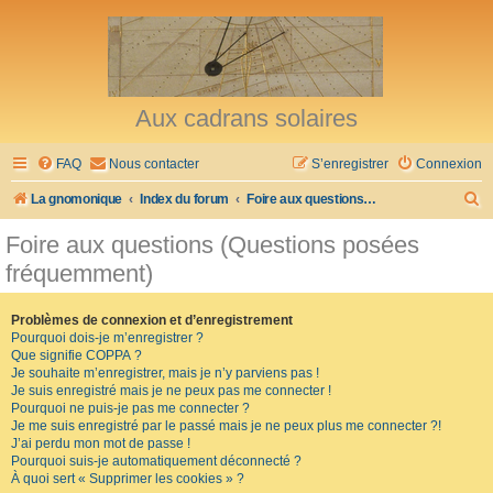
Aux cadrans solaires
FAQ
Nous contacter
S’enregistrer
Connexion
R
La gnomonique
Index du forum
Foire aux questions (Questions posées fréquemment)
e
Foire aux questions (Questions posées
c
fréquemment)
h
e
Problèmes de connexion et d’enregistrement
Pourquoi dois-je m’enregistrer ?
r
Que signifie COPPA ?
c
Je souhaite m’enregistrer, mais je n’y parviens pas !
Je suis enregistré mais je ne peux pas me connecter !
h
Pourquoi ne puis-je pas me connecter ?
Je me suis enregistré par le passé mais je ne peux plus me connecter ?!
e
J’ai perdu mon mot de passe !
r
Pourquoi suis-je automatiquement déconnecté ?
À quoi sert « Supprimer les cookies » ?