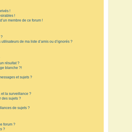
rivés !
sirables !
f d’un membre de ce forum !
 ?
utilisateurs de ma liste d’amis ou d’ignorés ?
?
n résultat ?
ge blanche ?!
messages et sujets ?
 et la surveillance ?
r des sujets ?
lances de sujets ?
 ce forum ?
ts ?