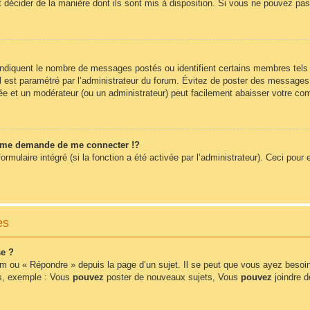
t décider de la manière dont ils sont mis à disposition. Si vous ne pouvez pas 
 indiquent le nombre de messages postés ou identifient certains membres tels
 il est paramétré par l’administrateur du forum. Évitez de poster des messages
érée et un modérateur (ou un administrateur) peut facilement abaisser votre 
me demande de me connecter !?
ulaire intégré (si la fonction a été activée par l’administrateur). Ceci pour e
es
e ?
m ou « Répondre » depuis la page d’un sujet. Il se peut que vous ayez besoin
ms, exemple : Vous
pouvez
poster de nouveaux sujets, Vous
pouvez
joindre de