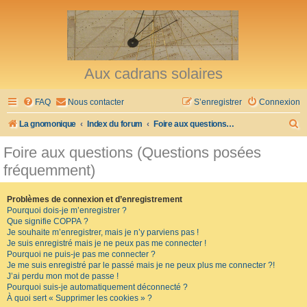
Aux cadrans solaires
FAQ
Nous contacter
S’enregistrer
Connexion
R
La gnomonique
Index du forum
Foire aux questions (Questions posées fréquemment)
e
Foire aux questions (Questions posées
c
fréquemment)
h
e
Problèmes de connexion et d’enregistrement
Pourquoi dois-je m’enregistrer ?
r
Que signifie COPPA ?
c
Je souhaite m’enregistrer, mais je n’y parviens pas !
Je suis enregistré mais je ne peux pas me connecter !
h
Pourquoi ne puis-je pas me connecter ?
Je me suis enregistré par le passé mais je ne peux plus me connecter ?!
e
J’ai perdu mon mot de passe !
r
Pourquoi suis-je automatiquement déconnecté ?
À quoi sert « Supprimer les cookies » ?