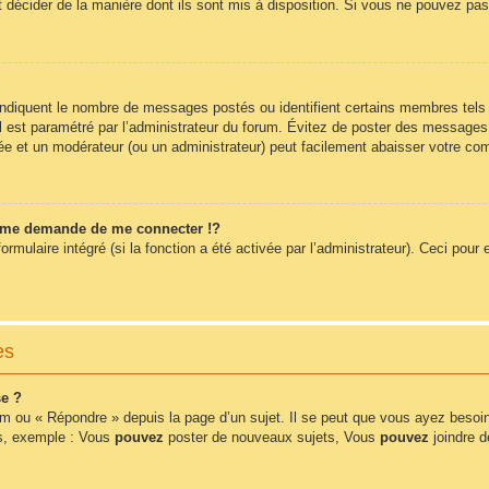
t décider de la manière dont ils sont mis à disposition. Si vous ne pouvez pas 
 indiquent le nombre de messages postés ou identifient certains membres tels
 il est paramétré par l’administrateur du forum. Évitez de poster des messages
érée et un modérateur (ou un administrateur) peut facilement abaisser votre 
me demande de me connecter !?
ulaire intégré (si la fonction a été activée par l’administrateur). Ceci pour e
es
e ?
m ou « Répondre » depuis la page d’un sujet. Il se peut que vous ayez besoin
ms, exemple : Vous
pouvez
poster de nouveaux sujets, Vous
pouvez
joindre de