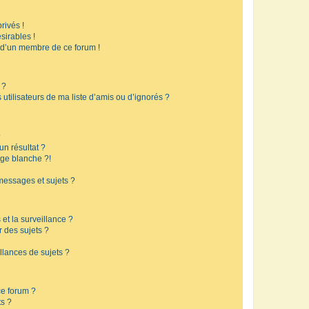
rivés !
sirables !
f d’un membre de ce forum !
 ?
utilisateurs de ma liste d’amis ou d’ignorés ?
?
n résultat ?
ge blanche ?!
messages et sujets ?
 et la surveillance ?
r des sujets ?
lances de sujets ?
 ce forum ?
ts ?