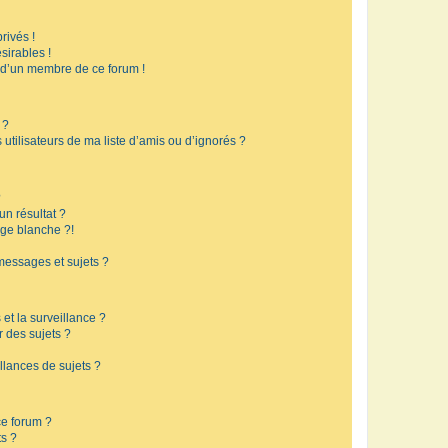
rivés !
sirables !
f d’un membre de ce forum !
 ?
utilisateurs de ma liste d’amis ou d’ignorés ?
?
n résultat ?
ge blanche ?!
messages et sujets ?
 et la surveillance ?
r des sujets ?
lances de sujets ?
 ce forum ?
ts ?