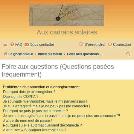
Aux cadrans solaires
FAQ
Nous contacter
S’enregistrer
Connexion
R
La gnomonique
Index du forum
Foire aux questions (Questions posées fréquemment)
e
Foire aux questions (Questions posées
c
fréquemment)
h
e
Problèmes de connexion et d’enregistrement
Pourquoi dois-je m’enregistrer ?
r
Que signifie COPPA ?
c
Je souhaite m’enregistrer, mais je n’y parviens pas !
Je suis enregistré mais je ne peux pas me connecter !
h
Pourquoi ne puis-je pas me connecter ?
Je me suis enregistré par le passé mais je ne peux plus me connecter ?!
e
J’ai perdu mon mot de passe !
r
Pourquoi suis-je automatiquement déconnecté ?
À quoi sert « Supprimer les cookies » ?