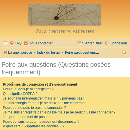
Aux cadrans solaires
FAQ
Nous contacter
S’enregistrer
Connexion
R
La gnomonique
Index du forum
Foire aux questions (Questions posées fréquemment)
e
Foire aux questions (Questions posées
c
fréquemment)
h
e
Problèmes de connexion et d’enregistrement
Pourquoi dois-je m’enregistrer ?
r
Que signifie COPPA ?
c
Je souhaite m’enregistrer, mais je n’y parviens pas !
Je suis enregistré mais je ne peux pas me connecter !
h
Pourquoi ne puis-je pas me connecter ?
Je me suis enregistré par le passé mais je ne peux plus me connecter ?!
e
J’ai perdu mon mot de passe !
r
Pourquoi suis-je automatiquement déconnecté ?
À quoi sert « Supprimer les cookies » ?