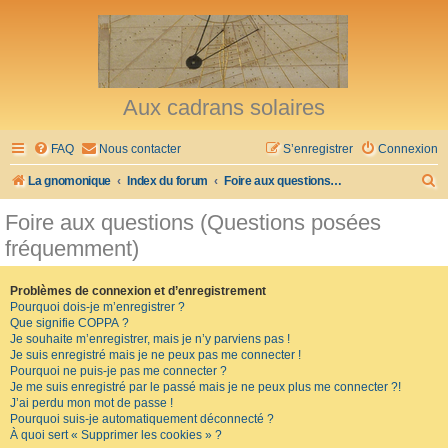
Aux cadrans solaires
FAQ
Nous contacter
S’enregistrer
Connexion
R
La gnomonique
Index du forum
Foire aux questions (Questions posées fréquemment)
e
Foire aux questions (Questions posées
c
fréquemment)
h
e
Problèmes de connexion et d’enregistrement
Pourquoi dois-je m’enregistrer ?
r
Que signifie COPPA ?
c
Je souhaite m’enregistrer, mais je n’y parviens pas !
Je suis enregistré mais je ne peux pas me connecter !
h
Pourquoi ne puis-je pas me connecter ?
Je me suis enregistré par le passé mais je ne peux plus me connecter ?!
e
J’ai perdu mon mot de passe !
r
Pourquoi suis-je automatiquement déconnecté ?
À quoi sert « Supprimer les cookies » ?