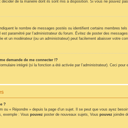
t décider de la manière dont ils sont mis à disposition. Si vous ne pouvez pas 
 indiquent le nombre de messages postés ou identifient certains membres tels
 il est paramétré par l’administrateur du forum. Évitez de poster des messages
érée et un modérateur (ou un administrateur) peut facilement abaisser votre 
me demande de me connecter !?
ulaire intégré (si la fonction a été activée par l’administrateur). Ceci pour e
es
e ?
m ou « Répondre » depuis la page d’un sujet. Il se peut que vous ayez besoin
ms, exemple : Vous
pouvez
poster de nouveaux sujets, Vous
pouvez
joindre de