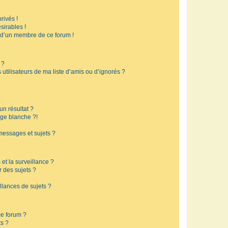
rivés !
sirables !
f d’un membre de ce forum !
 ?
utilisateurs de ma liste d’amis ou d’ignorés ?
?
n résultat ?
ge blanche ?!
messages et sujets ?
 et la surveillance ?
r des sujets ?
lances de sujets ?
 ce forum ?
ts ?