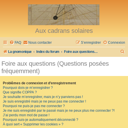
Aux cadrans solaires
FAQ
Nous contacter
S’enregistrer
Connexion
R
La gnomonique
Index du forum
Foire aux questions (Questions posées fréquemment)
e
Foire aux questions (Questions posées
c
fréquemment)
h
e
Problèmes de connexion et d’enregistrement
Pourquoi dois-je m’enregistrer ?
r
Que signifie COPPA ?
c
Je souhaite m’enregistrer, mais je n’y parviens pas !
Je suis enregistré mais je ne peux pas me connecter !
h
Pourquoi ne puis-je pas me connecter ?
Je me suis enregistré par le passé mais je ne peux plus me connecter ?!
e
J’ai perdu mon mot de passe !
r
Pourquoi suis-je automatiquement déconnecté ?
À quoi sert « Supprimer les cookies » ?