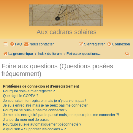
Aux cadrans solaires
FAQ
Nous contacter
S’enregistrer
Connexion
R
La gnomonique
Index du forum
Foire aux questions (Questions posées fréquemment)
e
Foire aux questions (Questions posées
c
fréquemment)
h
e
Problèmes de connexion et d’enregistrement
Pourquoi dois-je m’enregistrer ?
r
Que signifie COPPA ?
c
Je souhaite m’enregistrer, mais je n’y parviens pas !
Je suis enregistré mais je ne peux pas me connecter !
h
Pourquoi ne puis-je pas me connecter ?
Je me suis enregistré par le passé mais je ne peux plus me connecter ?!
e
J’ai perdu mon mot de passe !
r
Pourquoi suis-je automatiquement déconnecté ?
À quoi sert « Supprimer les cookies » ?