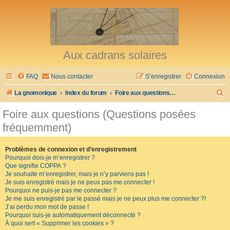
Aux cadrans solaires
FAQ
Nous contacter
S’enregistrer
Connexion
R
La gnomonique
Index du forum
Foire aux questions (Questions posées fréquemment)
e
Foire aux questions (Questions posées
c
fréquemment)
h
e
Problèmes de connexion et d’enregistrement
Pourquoi dois-je m’enregistrer ?
r
Que signifie COPPA ?
c
Je souhaite m’enregistrer, mais je n’y parviens pas !
Je suis enregistré mais je ne peux pas me connecter !
h
Pourquoi ne puis-je pas me connecter ?
Je me suis enregistré par le passé mais je ne peux plus me connecter ?!
e
J’ai perdu mon mot de passe !
r
Pourquoi suis-je automatiquement déconnecté ?
À quoi sert « Supprimer les cookies » ?