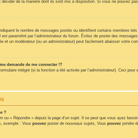
t décider de la manière dont ils sont mis à disposition. Si vous ne pouvez pas 
 indiquent le nombre de messages postés ou identifient certains membres tels
 il est paramétré par l’administrateur du forum. Évitez de poster des messages
érée et un modérateur (ou un administrateur) peut facilement abaisser votre 
me demande de me connecter !?
ulaire intégré (si la fonction a été activée par l’administrateur). Ceci pour e
es
e ?
m ou « Répondre » depuis la page d’un sujet. Il se peut que vous ayez besoin
ms, exemple : Vous
pouvez
poster de nouveaux sujets, Vous
pouvez
joindre de