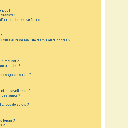
rivés !
sirables !
f d’un membre de ce forum !
 ?
utilisateurs de ma liste d’amis ou d’ignorés ?
?
n résultat ?
ge blanche ?!
messages et sujets ?
 et la surveillance ?
r des sujets ?
lances de sujets ?
 ce forum ?
ts ?