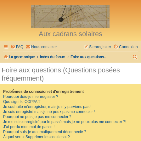
Aux cadrans solaires
FAQ
Nous contacter
S’enregistrer
Connexion
R
La gnomonique
Index du forum
Foire aux questions (Questions posées fréquemment)
e
Foire aux questions (Questions posées
c
fréquemment)
h
e
Problèmes de connexion et d’enregistrement
Pourquoi dois-je m’enregistrer ?
r
Que signifie COPPA ?
c
Je souhaite m’enregistrer, mais je n’y parviens pas !
Je suis enregistré mais je ne peux pas me connecter !
h
Pourquoi ne puis-je pas me connecter ?
Je me suis enregistré par le passé mais je ne peux plus me connecter ?!
e
J’ai perdu mon mot de passe !
r
Pourquoi suis-je automatiquement déconnecté ?
À quoi sert « Supprimer les cookies » ?