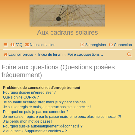
Aux cadrans solaires
FAQ
Nous contacter
S’enregistrer
Connexion
R
La gnomonique
Index du forum
Foire aux questions (Questions posées fréquemment)
e
Foire aux questions (Questions posées
c
fréquemment)
h
e
Problèmes de connexion et d’enregistrement
Pourquoi dois-je m’enregistrer ?
r
Que signifie COPPA ?
c
Je souhaite m’enregistrer, mais je n’y parviens pas !
Je suis enregistré mais je ne peux pas me connecter !
h
Pourquoi ne puis-je pas me connecter ?
Je me suis enregistré par le passé mais je ne peux plus me connecter ?!
e
J’ai perdu mon mot de passe !
r
Pourquoi suis-je automatiquement déconnecté ?
À quoi sert « Supprimer les cookies » ?