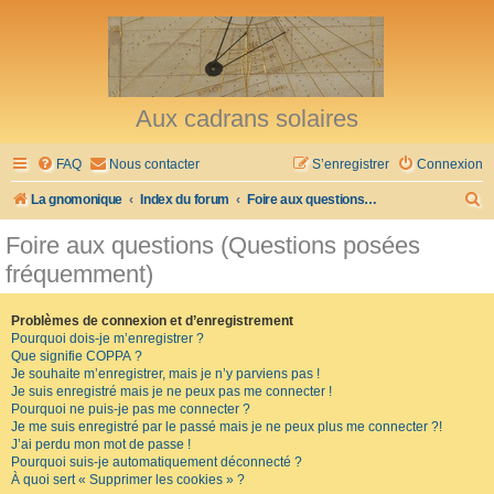
Aux cadrans solaires
FAQ
Nous contacter
S’enregistrer
Connexion
R
La gnomonique
Index du forum
Foire aux questions (Questions posées fréquemment)
e
Foire aux questions (Questions posées
c
fréquemment)
h
e
Problèmes de connexion et d’enregistrement
Pourquoi dois-je m’enregistrer ?
r
Que signifie COPPA ?
c
Je souhaite m’enregistrer, mais je n’y parviens pas !
Je suis enregistré mais je ne peux pas me connecter !
h
Pourquoi ne puis-je pas me connecter ?
Je me suis enregistré par le passé mais je ne peux plus me connecter ?!
e
J’ai perdu mon mot de passe !
r
Pourquoi suis-je automatiquement déconnecté ?
À quoi sert « Supprimer les cookies » ?