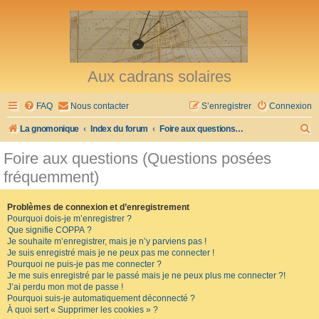
Aux cadrans solaires
FAQ
Nous contacter
S’enregistrer
Connexion
R
La gnomonique
Index du forum
Foire aux questions (Questions posées fréquemment)
e
Foire aux questions (Questions posées
c
fréquemment)
h
e
Problèmes de connexion et d’enregistrement
Pourquoi dois-je m’enregistrer ?
r
Que signifie COPPA ?
c
Je souhaite m’enregistrer, mais je n’y parviens pas !
Je suis enregistré mais je ne peux pas me connecter !
h
Pourquoi ne puis-je pas me connecter ?
Je me suis enregistré par le passé mais je ne peux plus me connecter ?!
e
J’ai perdu mon mot de passe !
r
Pourquoi suis-je automatiquement déconnecté ?
À quoi sert « Supprimer les cookies » ?