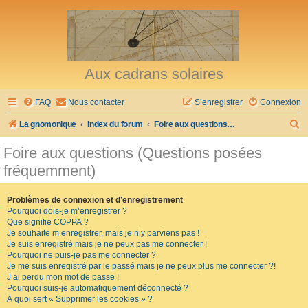
Aux cadrans solaires
FAQ
Nous contacter
S’enregistrer
Connexion
R
La gnomonique
Index du forum
Foire aux questions (Questions posées fréquemment)
e
Foire aux questions (Questions posées
c
fréquemment)
h
e
Problèmes de connexion et d’enregistrement
Pourquoi dois-je m’enregistrer ?
r
Que signifie COPPA ?
c
Je souhaite m’enregistrer, mais je n’y parviens pas !
Je suis enregistré mais je ne peux pas me connecter !
h
Pourquoi ne puis-je pas me connecter ?
Je me suis enregistré par le passé mais je ne peux plus me connecter ?!
e
J’ai perdu mon mot de passe !
r
Pourquoi suis-je automatiquement déconnecté ?
À quoi sert « Supprimer les cookies » ?