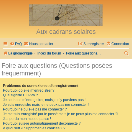
Aux cadrans solaires
FAQ
Nous contacter
S’enregistrer
Connexion
R
La gnomonique
Index du forum
Foire aux questions (Questions posées fréquemment)
e
Foire aux questions (Questions posées
c
fréquemment)
h
e
Problèmes de connexion et d’enregistrement
Pourquoi dois-je m’enregistrer ?
r
Que signifie COPPA ?
c
Je souhaite m’enregistrer, mais je n’y parviens pas !
Je suis enregistré mais je ne peux pas me connecter !
h
Pourquoi ne puis-je pas me connecter ?
Je me suis enregistré par le passé mais je ne peux plus me connecter ?!
e
J’ai perdu mon mot de passe !
r
Pourquoi suis-je automatiquement déconnecté ?
À quoi sert « Supprimer les cookies » ?