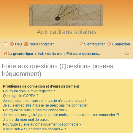
Aux cadrans solaires
FAQ
Nous contacter
S’enregistrer
Connexion
R
La gnomonique
Index du forum
Foire aux questions (Questions posées fréquemment)
e
Foire aux questions (Questions posées
c
fréquemment)
h
e
Problèmes de connexion et d’enregistrement
Pourquoi dois-je m’enregistrer ?
r
Que signifie COPPA ?
c
Je souhaite m’enregistrer, mais je n’y parviens pas !
Je suis enregistré mais je ne peux pas me connecter !
h
Pourquoi ne puis-je pas me connecter ?
Je me suis enregistré par le passé mais je ne peux plus me connecter ?!
e
J’ai perdu mon mot de passe !
r
Pourquoi suis-je automatiquement déconnecté ?
À quoi sert « Supprimer les cookies » ?