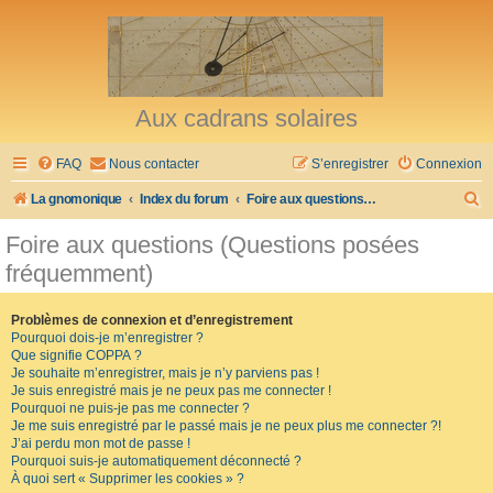
Aux cadrans solaires
FAQ
Nous contacter
S’enregistrer
Connexion
R
La gnomonique
Index du forum
Foire aux questions (Questions posées fréquemment)
e
Foire aux questions (Questions posées
c
fréquemment)
h
e
Problèmes de connexion et d’enregistrement
Pourquoi dois-je m’enregistrer ?
r
Que signifie COPPA ?
c
Je souhaite m’enregistrer, mais je n’y parviens pas !
Je suis enregistré mais je ne peux pas me connecter !
h
Pourquoi ne puis-je pas me connecter ?
Je me suis enregistré par le passé mais je ne peux plus me connecter ?!
e
J’ai perdu mon mot de passe !
r
Pourquoi suis-je automatiquement déconnecté ?
À quoi sert « Supprimer les cookies » ?