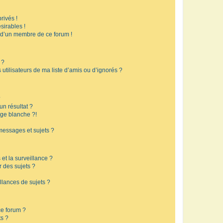
rivés !
sirables !
f d’un membre de ce forum !
 ?
utilisateurs de ma liste d’amis ou d’ignorés ?
?
n résultat ?
ge blanche ?!
messages et sujets ?
 et la surveillance ?
r des sujets ?
lances de sujets ?
 ce forum ?
ts ?