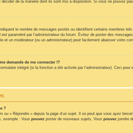
t décider de la manière dont ils sont mis à disposition. Si vous ne pouvez pas 
 indiquent le nombre de messages postés ou identifient certains membres tels
 il est paramétré par l’administrateur du forum. Évitez de poster des messages
érée et un modérateur (ou un administrateur) peut facilement abaisser votre 
me demande de me connecter !?
ulaire intégré (si la fonction a été activée par l’administrateur). Ceci pour e
es
e ?
m ou « Répondre » depuis la page d’un sujet. Il se peut que vous ayez besoin
ms, exemple : Vous
pouvez
poster de nouveaux sujets, Vous
pouvez
joindre de