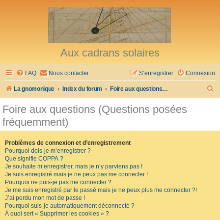
Aux cadrans solaires
FAQ
Nous contacter
S’enregistrer
Connexion
R
La gnomonique
Index du forum
Foire aux questions (Questions posées fréquemment)
e
Foire aux questions (Questions posées
c
fréquemment)
h
e
Problèmes de connexion et d’enregistrement
Pourquoi dois-je m’enregistrer ?
r
Que signifie COPPA ?
c
Je souhaite m’enregistrer, mais je n’y parviens pas !
Je suis enregistré mais je ne peux pas me connecter !
h
Pourquoi ne puis-je pas me connecter ?
Je me suis enregistré par le passé mais je ne peux plus me connecter ?!
e
J’ai perdu mon mot de passe !
r
Pourquoi suis-je automatiquement déconnecté ?
À quoi sert « Supprimer les cookies » ?