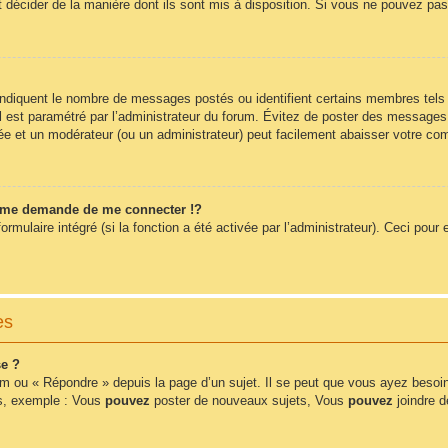
t décider de la manière dont ils sont mis à disposition. Si vous ne pouvez pas 
 indiquent le nombre de messages postés ou identifient certains membres tels
 il est paramétré par l’administrateur du forum. Évitez de poster des messages
érée et un modérateur (ou un administrateur) peut facilement abaisser votre 
me demande de me connecter !?
ulaire intégré (si la fonction a été activée par l’administrateur). Ceci pour e
es
e ?
m ou « Répondre » depuis la page d’un sujet. Il se peut que vous ayez besoin
ms, exemple : Vous
pouvez
poster de nouveaux sujets, Vous
pouvez
joindre de