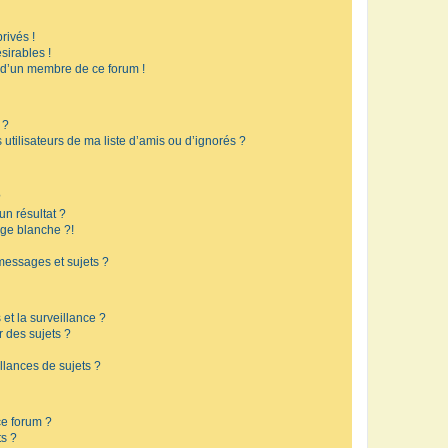
rivés !
sirables !
f d’un membre de ce forum !
 ?
utilisateurs de ma liste d’amis ou d’ignorés ?
?
n résultat ?
ge blanche ?!
messages et sujets ?
 et la surveillance ?
r des sujets ?
lances de sujets ?
 ce forum ?
ts ?