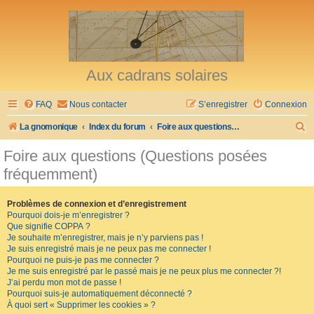
Aux cadrans solaires
FAQ
Nous contacter
S’enregistrer
Connexion
R
La gnomonique
Index du forum
Foire aux questions (Questions posées fréquemment)
e
Foire aux questions (Questions posées
c
fréquemment)
h
e
Problèmes de connexion et d’enregistrement
Pourquoi dois-je m’enregistrer ?
r
Que signifie COPPA ?
c
Je souhaite m’enregistrer, mais je n’y parviens pas !
Je suis enregistré mais je ne peux pas me connecter !
h
Pourquoi ne puis-je pas me connecter ?
Je me suis enregistré par le passé mais je ne peux plus me connecter ?!
e
J’ai perdu mon mot de passe !
r
Pourquoi suis-je automatiquement déconnecté ?
À quoi sert « Supprimer les cookies » ?