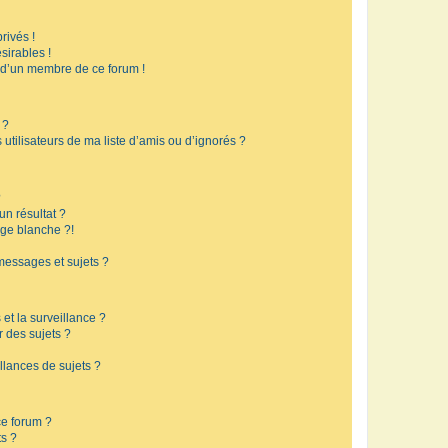
rivés !
sirables !
f d’un membre de ce forum !
 ?
utilisateurs de ma liste d’amis ou d’ignorés ?
?
n résultat ?
ge blanche ?!
messages et sujets ?
 et la surveillance ?
r des sujets ?
lances de sujets ?
 ce forum ?
ts ?