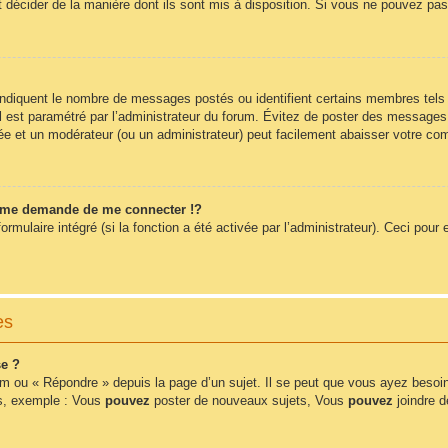
t décider de la manière dont ils sont mis à disposition. Si vous ne pouvez pas 
 indiquent le nombre de messages postés ou identifient certains membres tels
 il est paramétré par l’administrateur du forum. Évitez de poster des messages
érée et un modérateur (ou un administrateur) peut facilement abaisser votre 
me demande de me connecter !?
ulaire intégré (si la fonction a été activée par l’administrateur). Ceci pour e
es
e ?
m ou « Répondre » depuis la page d’un sujet. Il se peut que vous ayez besoin
ms, exemple : Vous
pouvez
poster de nouveaux sujets, Vous
pouvez
joindre de