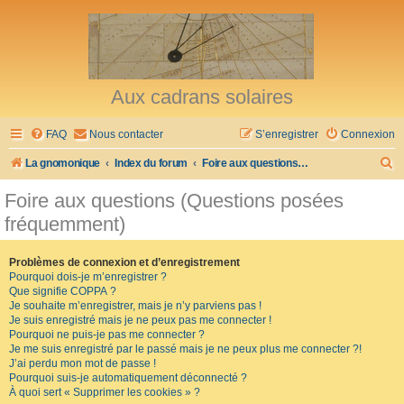
Aux cadrans solaires
FAQ
Nous contacter
S’enregistrer
Connexion
R
La gnomonique
Index du forum
Foire aux questions (Questions posées fréquemment)
e
Foire aux questions (Questions posées
c
fréquemment)
h
e
Problèmes de connexion et d’enregistrement
Pourquoi dois-je m’enregistrer ?
r
Que signifie COPPA ?
c
Je souhaite m’enregistrer, mais je n’y parviens pas !
Je suis enregistré mais je ne peux pas me connecter !
h
Pourquoi ne puis-je pas me connecter ?
Je me suis enregistré par le passé mais je ne peux plus me connecter ?!
e
J’ai perdu mon mot de passe !
r
Pourquoi suis-je automatiquement déconnecté ?
À quoi sert « Supprimer les cookies » ?