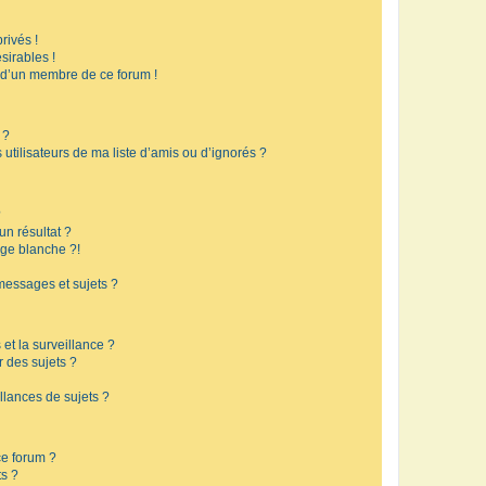
rivés !
sirables !
f d’un membre de ce forum !
 ?
utilisateurs de ma liste d’amis ou d’ignorés ?
?
n résultat ?
ge blanche ?!
messages et sujets ?
 et la surveillance ?
r des sujets ?
lances de sujets ?
 ce forum ?
ts ?