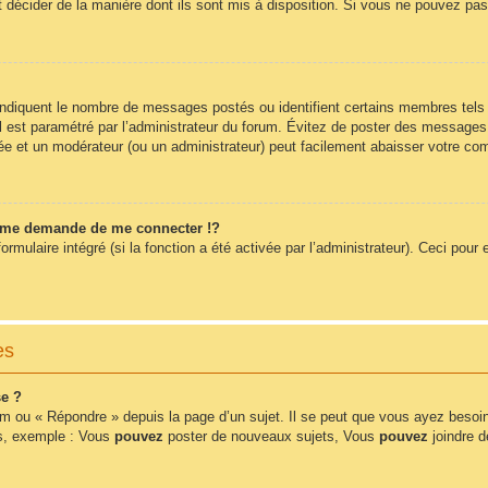
t décider de la manière dont ils sont mis à disposition. Si vous ne pouvez pas 
 indiquent le nombre de messages postés ou identifient certains membres tels
 il est paramétré par l’administrateur du forum. Évitez de poster des messages
érée et un modérateur (ou un administrateur) peut facilement abaisser votre 
me demande de me connecter !?
ulaire intégré (si la fonction a été activée par l’administrateur). Ceci pour e
es
e ?
m ou « Répondre » depuis la page d’un sujet. Il se peut que vous ayez besoin
ms, exemple : Vous
pouvez
poster de nouveaux sujets, Vous
pouvez
joindre de