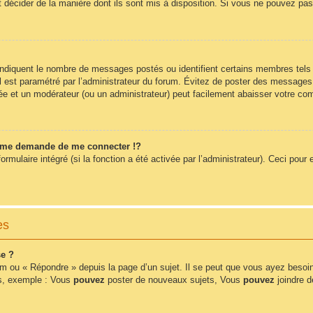
t décider de la manière dont ils sont mis à disposition. Si vous ne pouvez pas 
 indiquent le nombre de messages postés ou identifient certains membres tels
 il est paramétré par l’administrateur du forum. Évitez de poster des messages
érée et un modérateur (ou un administrateur) peut facilement abaisser votre 
me demande de me connecter !?
ulaire intégré (si la fonction a été activée par l’administrateur). Ceci pour e
es
e ?
m ou « Répondre » depuis la page d’un sujet. Il se peut que vous ayez besoin
ms, exemple : Vous
pouvez
poster de nouveaux sujets, Vous
pouvez
joindre de