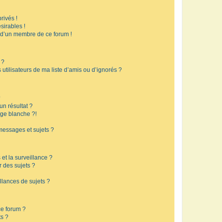
rivés !
sirables !
f d’un membre de ce forum !
 ?
utilisateurs de ma liste d’amis ou d’ignorés ?
?
n résultat ?
ge blanche ?!
messages et sujets ?
 et la surveillance ?
r des sujets ?
lances de sujets ?
 ce forum ?
ts ?