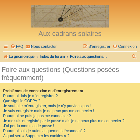
Aux cadrans solaires
FAQ
Nous contacter
S’enregistrer
Connexion
R
La gnomonique
Index du forum
Foire aux questions (Questions posées fréquemment)
e
Foire aux questions (Questions posées
c
fréquemment)
h
e
Problèmes de connexion et d’enregistrement
Pourquoi dois-je m’enregistrer ?
r
Que signifie COPPA ?
c
Je souhaite m’enregistrer, mais je n’y parviens pas !
Je suis enregistré mais je ne peux pas me connecter !
h
Pourquoi ne puis-je pas me connecter ?
Je me suis enregistré par le passé mais je ne peux plus me connecter ?!
e
J’ai perdu mon mot de passe !
r
Pourquoi suis-je automatiquement déconnecté ?
À quoi sert « Supprimer les cookies » ?