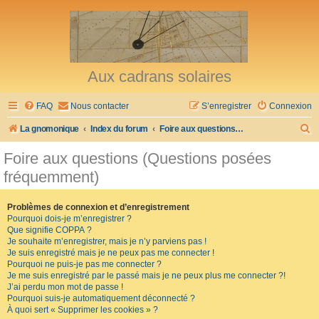
Aux cadrans solaires
FAQ
Nous contacter
S’enregistrer
Connexion
R
La gnomonique
Index du forum
Foire aux questions (Questions posées fréquemment)
e
Foire aux questions (Questions posées
c
fréquemment)
h
e
Problèmes de connexion et d’enregistrement
Pourquoi dois-je m’enregistrer ?
r
Que signifie COPPA ?
c
Je souhaite m’enregistrer, mais je n’y parviens pas !
Je suis enregistré mais je ne peux pas me connecter !
h
Pourquoi ne puis-je pas me connecter ?
Je me suis enregistré par le passé mais je ne peux plus me connecter ?!
e
J’ai perdu mon mot de passe !
r
Pourquoi suis-je automatiquement déconnecté ?
À quoi sert « Supprimer les cookies » ?