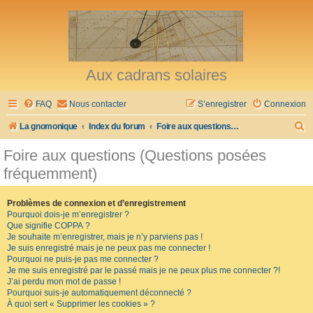
Aux cadrans solaires
FAQ
Nous contacter
S’enregistrer
Connexion
R
La gnomonique
Index du forum
Foire aux questions (Questions posées fréquemment)
e
Foire aux questions (Questions posées
c
fréquemment)
h
e
Problèmes de connexion et d’enregistrement
Pourquoi dois-je m’enregistrer ?
r
Que signifie COPPA ?
c
Je souhaite m’enregistrer, mais je n’y parviens pas !
Je suis enregistré mais je ne peux pas me connecter !
h
Pourquoi ne puis-je pas me connecter ?
Je me suis enregistré par le passé mais je ne peux plus me connecter ?!
e
J’ai perdu mon mot de passe !
r
Pourquoi suis-je automatiquement déconnecté ?
À quoi sert « Supprimer les cookies » ?