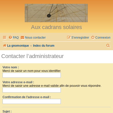
Aux cadrans solaires
FAQ
Nous contacter
S’enregistrer
Connexion
R
La gnomonique
Index du forum
e
Contacter l’administrateur
c
h
Votre nom :
Merci de saisir un nom pour vous identifier.
e
r
Votre adresse e-mail :
c
Merci de saisir une adresse e-mail valide afin de pouvoir vous répondre.
h
Confirmation de l’adresse e-mail :
e
r
Sujet :