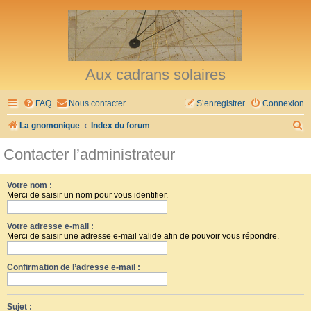
Aux cadrans solaires
FAQ
Nous contacter
S’enregistrer
Connexion
R
La gnomonique
Index du forum
e
Contacter l’administrateur
c
h
Votre nom :
Merci de saisir un nom pour vous identifier.
e
r
Votre adresse e-mail :
c
Merci de saisir une adresse e-mail valide afin de pouvoir vous répondre.
h
Confirmation de l’adresse e-mail :
e
r
Sujet :