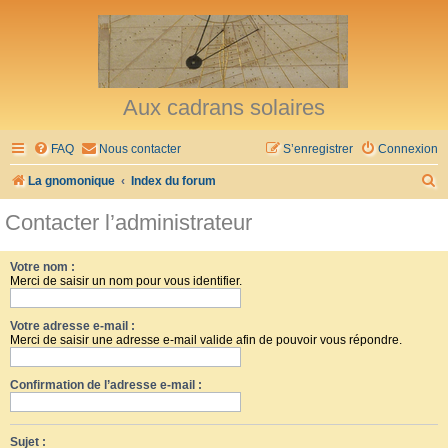
Aux cadrans solaires
FAQ
Nous contacter
S’enregistrer
Connexion
R
La gnomonique
Index du forum
e
Contacter l’administrateur
c
h
Votre nom :
Merci de saisir un nom pour vous identifier.
e
r
Votre adresse e-mail :
c
Merci de saisir une adresse e-mail valide afin de pouvoir vous répondre.
h
Confirmation de l’adresse e-mail :
e
r
Sujet :