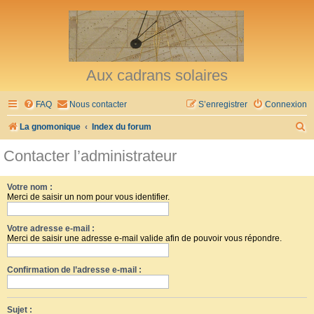
Aux cadrans solaires
FAQ
Nous contacter
S’enregistrer
Connexion
R
La gnomonique
Index du forum
e
Contacter l’administrateur
c
h
Votre nom :
Merci de saisir un nom pour vous identifier.
e
r
Votre adresse e-mail :
c
Merci de saisir une adresse e-mail valide afin de pouvoir vous répondre.
h
Confirmation de l’adresse e-mail :
e
r
Sujet :