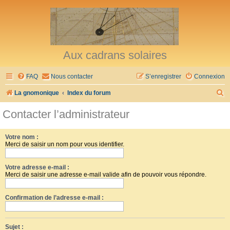
Aux cadrans solaires
FAQ
Nous contacter
S’enregistrer
Connexion
R
La gnomonique
Index du forum
e
Contacter l’administrateur
c
h
Votre nom :
Merci de saisir un nom pour vous identifier.
e
r
Votre adresse e-mail :
c
Merci de saisir une adresse e-mail valide afin de pouvoir vous répondre.
h
Confirmation de l’adresse e-mail :
e
r
Sujet :